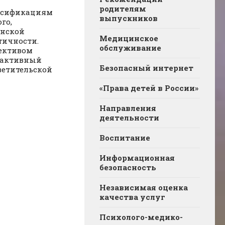
родителям
ьсификациям
выпускников
го,
анской
Медицинское
тичности.
обслуживание
ективом
 активный
Безопасный интернет
ветительской
«Права детей в России»
Направления
деятельности
Воспитание
Информационная
безопасность
Независимая оценка
качества услуг
Психолого-медико-