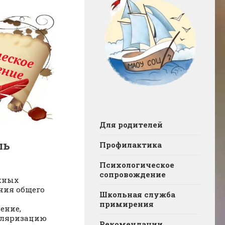
Для родителей
ль
Профилактика
Психологическое
сопровождение
ажных
ния общего
Школьная служба
примирения
ение,
уляризацию
Рекомендации