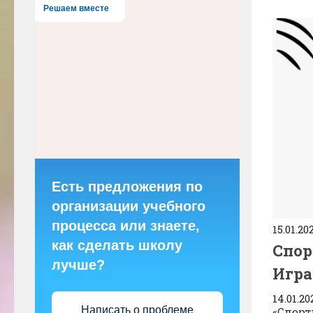
Решаем вместе
Есть предложения по
организации учебного
процесса или знаете,
15.01.20
как сделать школу
Спор
лучше?
Игра
14.01.2
Написать о проблеме
«Спорт