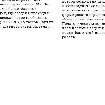
исторических знаний,
лей спорта школы №7! Наш
противодействие фал
аж с баскетбольной
исторического прошло
ки, где сегодня проходит
формирование гражд
щеская встреча сборных
общероссийской иден
 7И, 7Е и 7Д классов. Звучит
Педагогическим колл
 главного судьи. Начали!...
нашей школы ведется
поиск форм этой прос
работы...