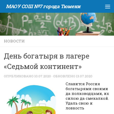
МАОУ СОШ №7 города Тюмени
Skip to content
НОВОСТИ
День богатыря в лагере
«Седьмой континент»
ОПУБЛИКОВАНО
10.07.2020
· ОБНОВЛЕНО
13.07.2020
Славится Россия
богатырями своими
да полководцами, их
силою да смекалкой.
Удаль свою и
ловкость