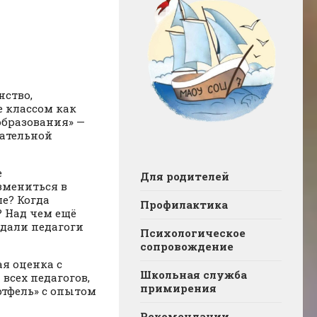
нство,
 классом как
образования» —
вательной
е
Для родителей
змениться в
е? Когда
Профилактика
? Над чем ещё
ждали педагоги
Психологическое
сопровождение
я оценка с
Школьная служба
всех педагогов,
примирения
тфель» с опытом
Рекомендации