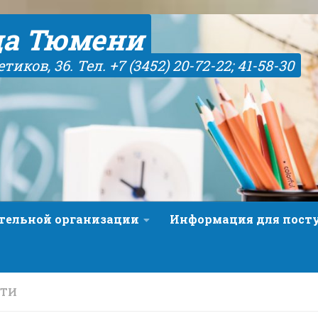
да Тюмени
иков, 36. Тел. +7 (3452) 20-72-22; 41-58-30
ательной организации
Информация для пос
СТИ