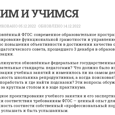
ИМ И УЧИМСЯ
ИКОВАНО
05.12.2022
· ОБНОВЛЕНО
14.12.2022
овлённый ФГОС: современное образовательное простра
ирование функциональной грамотности и управление
рс повышения объективности в достижении качества 
едагогического совета, прошедшего 3 декабря в образо
зации.
ализуются обновлённые федеральные государственны
вательные стандарты педагогами? Что должно было и
зации учебных занятий и изменилось ли на самом дел
ьность школьника репродуктивная, а когда поисковая
поработать и где найти подсказки? Эти вопросы обсу
за круглым столом и в ходе практикума.
ное проектирование учебного занятия и его экспертна
и соответствия требованиям ФГОС — ценный опыт для 
ность соотнести собственный «профессиональный пор
, услышать и быть услышанным.