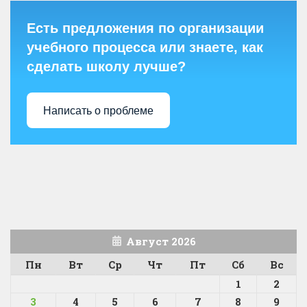
Есть предложения по организации
учебного процесса или знаете, как
сделать школу лучше?
Написать о проблеме
Август 2026
Пн
Вт
Ср
Чт
Пт
Сб
Вс
1
2
3
4
5
6
7
8
9