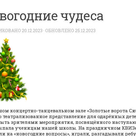
вогодние чудеса
ИКОВАНО
20.12.2023
· ОБНОВЛЕНО
25.12.2023
шом концертно-танцевальном зале «Золотые ворота Си
 театрализованное представление для одарённых дете
быть зрителями мероприятия, посвящённого наступа
выпала ученицам нашей школы. На праздничном КВИЗе
ли на «новогодние вопросы», играли, разгадывали ребу