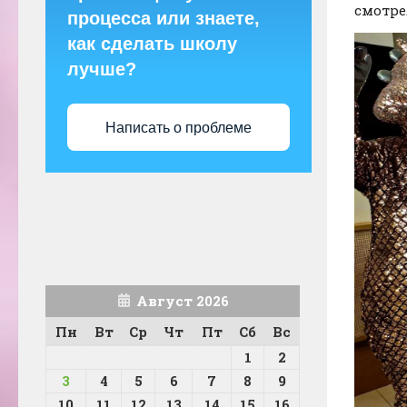
смотре
процесса или знаете,
как сделать школу
лучше?
Написать о проблеме
Август 2026
Пн
Вт
Ср
Чт
Пт
Сб
Вс
1
2
3
4
5
6
7
8
9
10
11
12
13
14
15
16