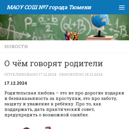
МАОУ СОШ №7 города Тюмени
Skip to content
НОВОСТИ
О чём говорят родители
ОПУБЛИКОВАНО
17.12.2024
· ОБНОВЛЕНО
18.12.2024
17.12.2024
Родительская любовь – это не про дорогие подарки
и безнаказанность за проступки, это про заботу,
защиту и уважение к ребёнку. Про то, как
поддержать, дать практический совет,
предупредить о возможной ошибке.