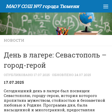
МАОУ СОШ №7 города Тюмени
Skip to content
НОВОСТИ
День в лагере: Севастополь –
город-герой
ОПУБЛИКОВАНО
17.07.2025
· ОБНОВЛЕНО
24.07.2025
17.07.2025
Сегодняшний день в лагере был посвящен
Севастополю, городу-герою, история которого
пропитана мужеством, стойкостью и беззаветной
любовью к Родине. Программа дня, была
насыщенной и многогранной, предоставляя