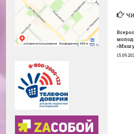
ЧИ
Всеро
молод
«Машу
15.09.20