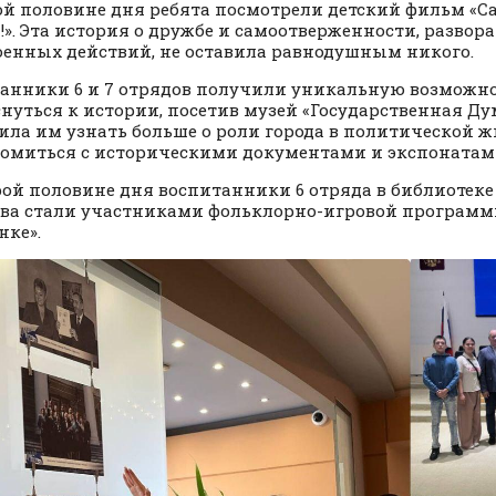
ой половине дня ребята посмотрели детский фильм «С
». Эта история о дружбе и самоотверженности, разво
оенных действий, не оставила равнодушным никого.
анники 6 и 7 отрядов получили уникальную возможн
нуться к истории, посетив музей «Государственная Ду
ила им узнать больше о роли города в политической 
омиться с историческими документами и экспонатам
рой половине дня воспитанники 6 отряда в библиотеке 
ва стали участниками фольклорно-игровой программ
нке».