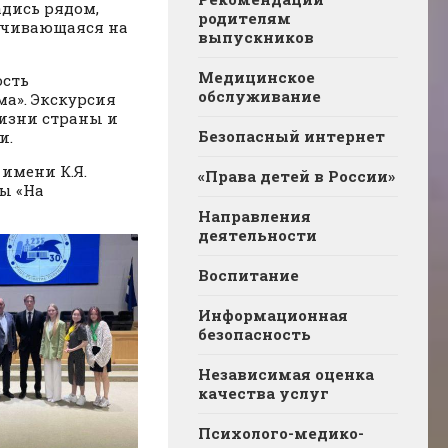
адись рядом,
родителям
рачивающаяся на
выпускников
Медицинское
ость
обслуживание
ма». Экскурсия
жизни страны и
Безопасный интернет
и.
имени К.Я.
«Права детей в России»
ы «На
Направления
деятельности
Воспитание
Информационная
безопасность
Независимая оценка
качества услуг
Психолого-медико-