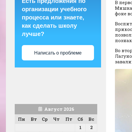
Есть предложения по
В перв
Мишка!
организации учебного
фоне в
процесса или знаете,
Воспит
как сделать школу
прикос
лучше?
позвол
познак
Во вто
Написать о проблеме
Лагуно
завали
Август 2026
Пн
Вт
Ср
Чт
Пт
Сб
Вс
1
2