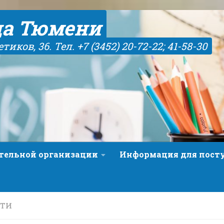
да Тюмени
иков, 36. Тел. +7 (3452) 20-72-22; 41-58-30
ательной организации
Информация для пос
СТИ