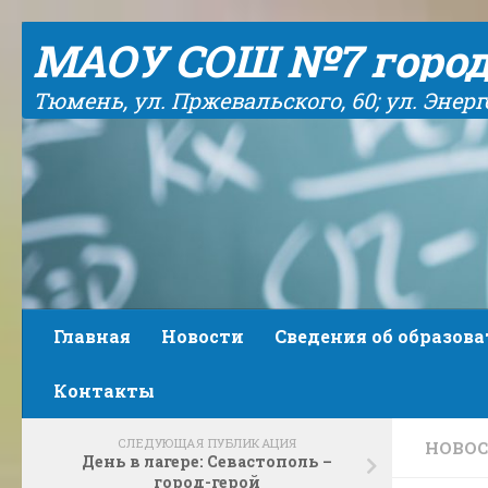
Skip to content
МАОУ СОШ №7 горо
Тюмень, ул. Пржевальского, 60; ул. Энергет
Главная
Новости
Сведения об образов
Контакты
СЛЕДУЮЩАЯ ПУБЛИКАЦИЯ
НОВО
День в лагере: Севастополь –
город-герой